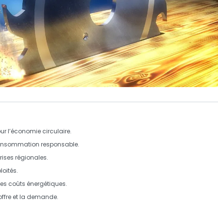
r l’économie circulaire.
consommation
responsable
.
rises régionales.
loités
.
es coûts énergétiques.
offre
et la
demande
.