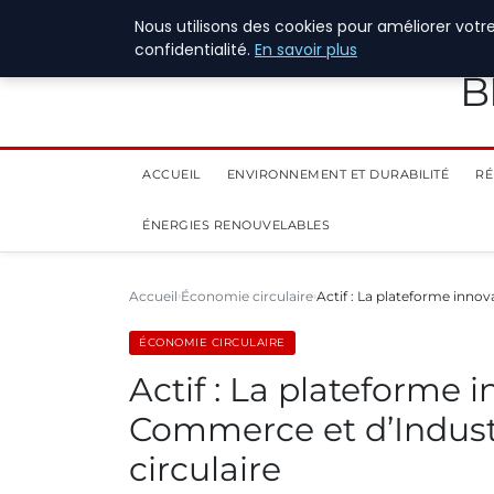
28 juillet 2026
Nous utilisons des cookies pour améliorer votr
confidentialité.
En savoir plus
B
ACCUEIL
ENVIRONNEMENT ET DURABILITÉ
RÉ
ÉNERGIES RENOUVELABLES
Accueil
Économie circulaire
Actif : La plateforme in
ÉCONOMIE CIRCULAIRE
Actif : La plateforme
Commerce et d’Industr
circulaire