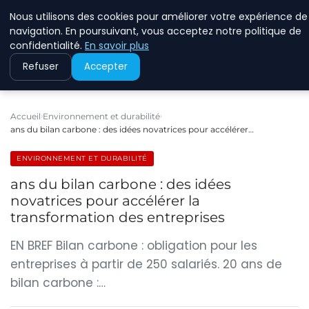
Nous utilisons des cookies pour améliorer votre expérience de
RINKMANCLIMATECHAN
navigation. En poursuivant, vous acceptez notre politique de
confidentialité.
En savoir plus
Refuser
Accepter
Accueil
Environnement et durabilité
ans du bilan carbone : des idées novatrices pour accélérer…
ENVIRONNEMENT ET DURABILITÉ
ans du bilan carbone : des idées
novatrices pour accélérer la
transformation des entreprises
EN BREF Bilan carbone : obligation pour les
entreprises à partir de 250 salariés. 20 ans de
bilan carbone :…