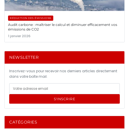
RÉDUCTION DES ÉMISSIONS
Audit carbone : maîtriser le calcul et diminuer efficacement vos
émissions de CO2
1 janvier 2026
NEWSLETTER
Inscrivez-vous pour recevoir nos derniers articles directement
dans votre boîte mail.
S'INSCRIRE
CATÉGORIES