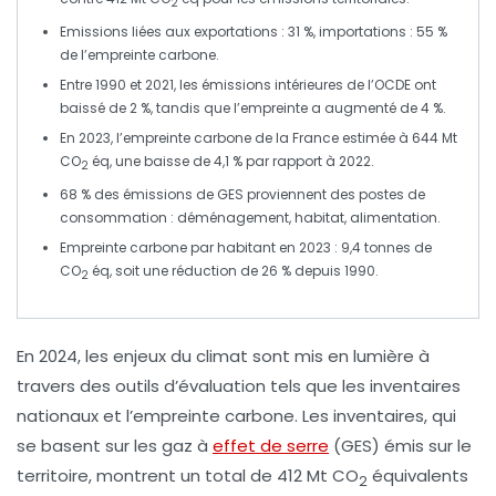
2
Emissions liées aux exportations : 31 %, importations : 55 %
de l’empreinte carbone.
Entre 1990 et 2021, les émissions intérieures de l’OCDE ont
baissé de 2 %, tandis que l’empreinte a augmenté de 4 %.
En 2023, l’empreinte carbone de la
France
estimée à 644 Mt
CO
éq, une baisse de 4,1 % par rapport à 2022.
2
68 % des émissions de GES proviennent des postes de
consommation :
déménagement
,
habitat
,
alimentation
.
Empreinte carbone par habitant en 2023 : 9,4 tonnes de
CO
éq, soit une réduction de 26 % depuis 1990.
2
En 2024, les enjeux du climat sont mis en lumière à
travers des outils d’évaluation tels que les
inventaires
nationaux
et l’
empreinte carbone
. Les inventaires, qui
se basent sur les
gaz à
effet de serre
(GES) émis sur le
territoire, montrent un total de 412 Mt CO
équivalents
2