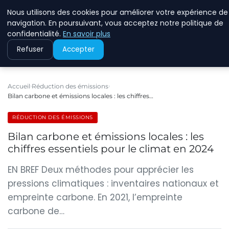
Nous utilisons des cookies pour améliorer votre expérience de
RINKMANCLIMATECHAN
navigation. En poursuivant, vous acceptez notre politique de
confidentialité.
En savoir plus
Refuser
Accepter
Accueil
Réduction des émissions
Bilan carbone et émissions locales : les chiffres…
RÉDUCTION DES ÉMISSIONS
Bilan carbone et émissions locales : les
chiffres essentiels pour le climat en 2024
EN BREF Deux méthodes pour apprécier les
pressions climatiques : inventaires nationaux et
empreinte carbone. En 2021, l’empreinte
carbone de…