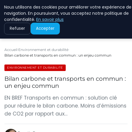
Nous utilisons des cookies pour améliorer votre expérience de
RINKMANCLIMATECHAN
navigation. En poursuivant, vous acceptez notre politique de
confidentialité.
En savoir plus
Refuser
Accepter
Accueil
Environnement et durabilité
Bilan carbone et transports en commun : un enjeu commun
ENVIRONNEMENT ET DURABILITÉ
Bilan carbone et transports en commun :
un enjeu commun
EN BREF Transports en commun : solution clé
pour réduire le bilan carbone. Moins d’émissions
de CO2 par rapport aux…