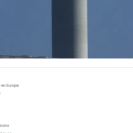
e en Europe
0
sions