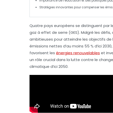
Importance de l’
éducation
et des politiques pu
Stratégies
innovantes pour compenser les émis
Quatre
pays européens
se distinguent par l
gaz à effet de serre
(GES). Malgré les défis
ambitieuses pour atteindre les objectifs de l
émissions nettes
d’au moins 55 % d’ici 2030,
favorisent les
énergies renouvelables
et inve
un rôle crucial dans la lutte contre le
change
climatique
d’ici 2050.