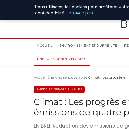
28 juillet 2026
Nous utilisons des cookies pour améliorer votr
confidentialité.
En savoir plus
B
ACCUEIL
ENVIRONNEMENT ET DURABILITÉ
RÉ
ÉNERGIES RENOUVELABLES
Accueil
Énergies renouvelables
Climat : Les progrès en
ÉNERGIES RENOUVELABLES
Climat : Les progrès 
émissions de quatre 
EN BREF Réduction des émissions de ga