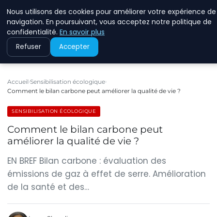
Nous utilisons des cookies pour améliorer votre expérience de
RINKMANCLIMATECHAN
navigation. En poursuivant, vous acceptez notre politique de
confidentialité.
En savoir plus
Refuser
Accepter
Accueil
Sensibilisation écologique
Comment le bilan carbone peut améliorer la qualité de vie ?
SENSIBILISATION ÉCOLOGIQUE
Comment le bilan carbone peut
améliorer la qualité de vie ?
EN BREF Bilan carbone : évaluation des
émissions de gaz à effet de serre. Amélioration
de la santé et des…