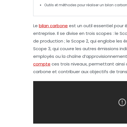
Outils et méthodes pour réaliser un
bilan carbo
Le
bilan carbone
est un outil essentiel pour 
entreprise. Il se divise en trois
scopes
: le
Sco
de production ; le
Scope 2
, qui englobe les
é
Scope 3
, qui couvre les autres
émissions ind
employés ou la chaîne d’approvisionnement. 
compte
ces trois niveaux, permettant ainsi d
carbone et contribuer aux objectifs de
tran