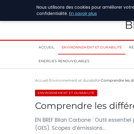
28 juillet 2026
Nous utilisons des cookies pour améliorer votr
confidentialité.
En savoir plus
B
ACCUEIL
ENVIRONNEMENT ET DURABILITÉ
RÉ
ÉNERGIES RENOUVELABLES
Accueil
Environnement et durabilité
Comprendre les dif
ENVIRONNEMENT ET DURABILITÉ
Comprendre les différ
EN BREF Bilan Carbone : Outil essentiel
(GES). Scopes d’émissions…