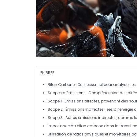
EN BREF
Bilan Carbone
: Outil essentiel pour analyser les
Scopes d’émissions
: Compréhension des diffé
Scope 1
: Émissions
directes
, provenant des sour
Scope 2
: Émissions
indirectes
liées à l’énergi
Scope 3
: Autres émissions
indirectes
, comme le
Importance du
bilan carbone
dans la
transitio
Utilisation de
ratios
physiques et monétaires pou