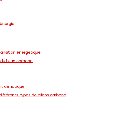
’énergie
ransition énergétique
n du bilan carbone
nt climatique
ifférents types de bilans carbone