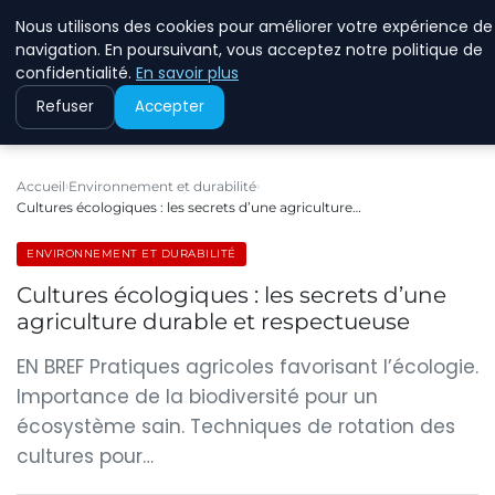
Nous utilisons des cookies pour améliorer votre expérience de
RINKMANCLIMATECHAN
navigation. En poursuivant, vous acceptez notre politique de
confidentialité.
En savoir plus
Refuser
Accepter
Accueil
Environnement et durabilité
Cultures écologiques : les secrets d’une agriculture…
ENVIRONNEMENT ET DURABILITÉ
Cultures écologiques : les secrets d’une
agriculture durable et respectueuse
EN BREF Pratiques agricoles favorisant l’écologie.
Importance de la biodiversité pour un
écosystème sain. Techniques de rotation des
cultures pour…