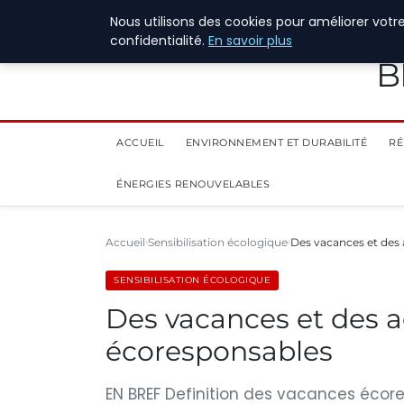
28 juillet 2026
Nous utilisons des cookies pour améliorer votr
confidentialité.
En savoir plus
B
ACCUEIL
ENVIRONNEMENT ET DURABILITÉ
RÉ
ÉNERGIES RENOUVELABLES
Accueil
Sensibilisation écologique
Des vacances et des a
SENSIBILISATION ÉCOLOGIQUE
Des vacances et des act
écoresponsables
EN BREF Definition des vacances écor