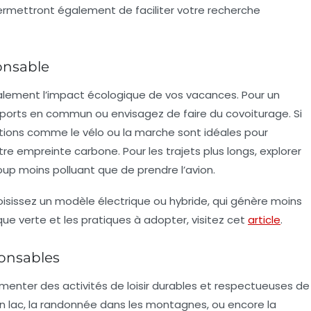
ermettront également de faciliter votre recherche
onsable
alement l’impact écologique de vos vacances. Pour un
sports en commun
ou envisagez de
faire du covoiturage
. Si
options comme le
vélo
ou la
marche
sont idéales pour
re empreinte carbone. Pour les trajets plus longs, explorer
coup moins polluant que de prendre l’avion.
 choisissez un modèle
électrique
ou
hybride
, qui génère moins
ique verte et les pratiques à adopter, visitez cet
article
.
ponsables
rimenter des
activités de loisir
durables et respectueuses de
 lac, la
randonnée
dans les montagnes, ou encore la