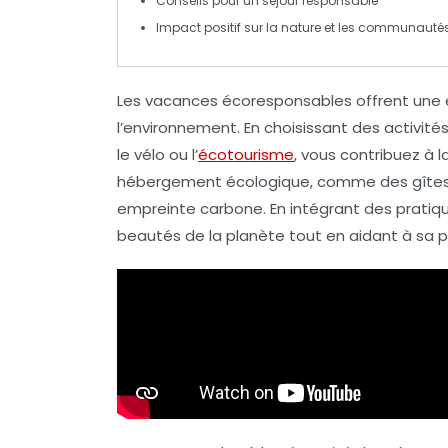
Conseils pour un séjour
responsable
Impact positif sur la
nature
et les
communautés 
Les
vacances écoresponsables
offrent une 
l’environnement. En choisissant des
activités
le vélo ou l’
écotourisme
, vous contribuez à l
hébergement écologique
, comme des gîtes
empreinte carbone. En intégrant des pratiqu
beautés de la planète tout en aidant à sa p