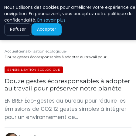
Nous utilisons des cookies pour améliorer votre expérience de
RINKMANCLIMATECHAN
navigation. En poursuivant, vous acceptez notre politique de
confidentialité.
En savoir plus
Refuser
Accepter
Accueil
Sensibilisation écologique
Douze gestes écoresponsables à adopter au travail pour…
SENSIBILISATION ÉCOLOGIQUE
Douze gestes écoresponsables à adopter
au travail pour préserver notre planète
EN BREF Éco-gestes au bureau pour réduire les
émissions de CO2 12 gestes simples à intégrer
pour un environnement de…