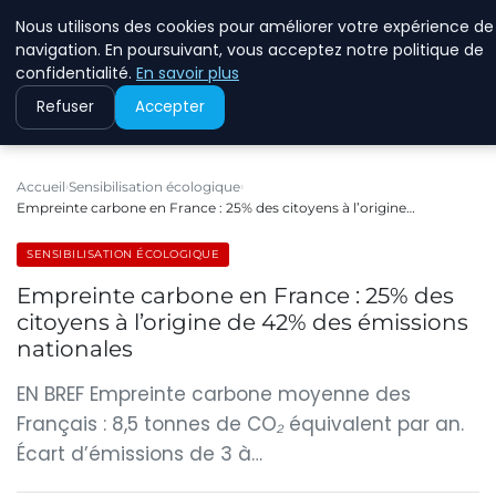
Nous utilisons des cookies pour améliorer votre expérience de
RINKMANCLIMATECHAN
navigation. En poursuivant, vous acceptez notre politique de
confidentialité.
En savoir plus
Refuser
Accepter
Accueil
Sensibilisation écologique
Empreinte carbone en France : 25% des citoyens à l’origine…
SENSIBILISATION ÉCOLOGIQUE
Empreinte carbone en France : 25% des
citoyens à l’origine de 42% des émissions
nationales
EN BREF Empreinte carbone moyenne des
Français : 8,5 tonnes de CO₂ équivalent par an.
Écart d’émissions de 3 à…