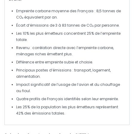
Empreinte carbone
moyenne des Français : 8,5 tonnes de
CO₂
équivalent par an.
Écart d’émissions de
3 à 83 tonnes
de
CO₂
par personne.
Les
10%
les plus émetteurs concentrent
25%
de l’empreinte
totale.
Revenu : corrélation directe avec l’empreinte carbone,
ménages riches
émettent plus.
Différence entre
empreinte subie
et
choisie
.
Principaux postes d’émissions :
transport
,
logement
,
alimentation
.
Impact significatif de l’usage de l’
avion
et du
chauffage
au fioul
.
Quatre
profils de Français
identifiés selon leur empreinte.
Les
25%
de la population les plus émetteurs représentent
42%
des émissions totales.