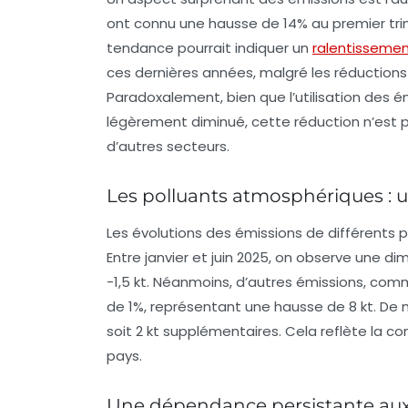
ont connu une hausse de
14%
au premier tri
tendance pourrait indiquer un
ralentisseme
ces dernières années, malgré les réductions
Paradoxalement, bien que l’utilisation des én
légèrement diminué, cette réduction n’est 
d’autres secteurs.
Les polluants atmosphériques : u
Les évolutions des émissions de différents
Entre janvier et juin 2025, on observe une di
-1,5 kt
. Néanmoins, d’autres émissions, co
de
1%
, représentant une hausse de
8 kt
. De
soit
2 kt
supplémentaires. Cela reflète la co
pays.
Une dépendance persistante aux 