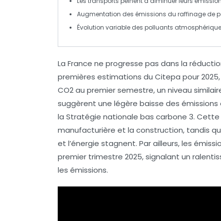
Les
transports
peinent à diminuer leurs émission
Augmentation des émissions du
raffinage de p
Évolution variable des
polluants atmosphériqu
La France ne progresse pas dans la réducti
premières estimations du Citepa pour 2025, 
CO2
au premier semestre, un niveau similaire
suggèrent une légère baisse des émissions
la Stratégie nationale bas carbone 3. Cette 
manufacturière
et la
construction
, tandis q
et l’
énergie
stagnent. Par ailleurs, les émis
premier trimestre 2025, signalant un ralen
les émissions.