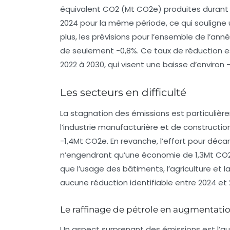
équivalent CO2
(Mt CO2e) produites durant l
2024 pour la même période, ce qui soulign
plus, les prévisions pour l’ensemble de l’an
de seulement
-0,8%
. Ce taux de réduction e
2022 à 2030, qui visent une baisse d’environ
Les secteurs en difficulté
La stagnation des émissions est particuli
l’industrie manufacturière et de constructi
-1,4Mt CO2e
. En revanche, l’effort pour déc
n’engendrant qu’une économie de
1,3Mt CO
que l’usage des bâtiments, l’agriculture et
aucune réduction identifiable entre 2024 et 
Le raffinage de pétrole en augmentati
Un aspect surprenant des émissions est l’au