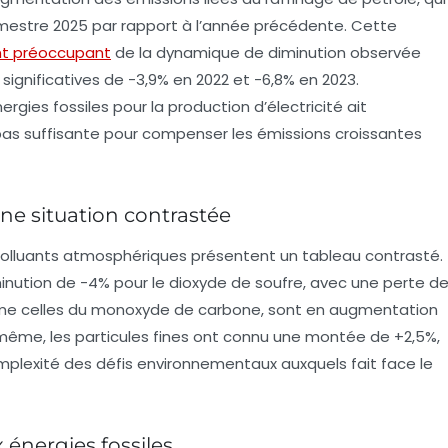
mestre 2025 par rapport à l’année précédente. Cette
nt préoccupant
de la dynamique de diminution observée
 significatives de
-3,9%
en 2022 et
-6,8%
en 2023.
ergies fossiles pour la production d’électricité ait
pas suffisante pour compenser les émissions croissantes
ne situation contrastée
 polluants atmosphériques présentent un tableau contrasté.
minution de
-4%
pour le dioxyde de soufre, avec une perte d
mme celles du monoxyde de carbone, sont en augmentation
 même, les particules fines ont connu une montée de
+2,5%
,
mplexité des défis environnementaux auxquels fait face le
énergies fossiles