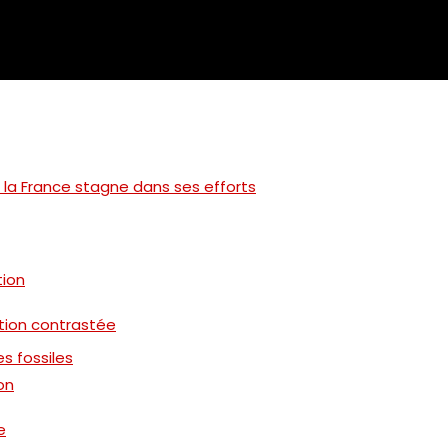
: la France stagne dans ses efforts
tion
ation contrastée
s fossiles
on
e