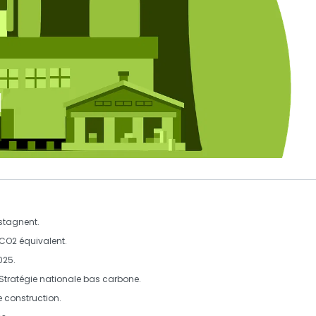
stagnent.
CO2 équivalent.
025.
Stratégie nationale bas carbone
.
e
construction
.