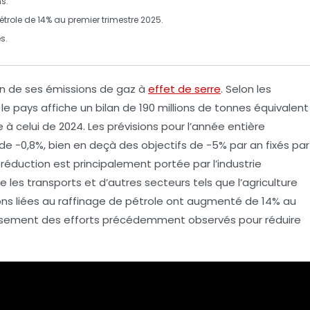
s.
étrole
de
14%
au premier trimestre 2025.
es
.
on de ses
émissions de gaz à
effet de serre
. Selon les
le pays affiche un bilan de
190 millions de tonnes équivalent
 à celui de 2024. Les prévisions pour l’année entière
 de
-0,8%
, bien en deçà des objectifs de
-5%
par an fixés par
réduction est principalement portée par l’
industrie
ue les
transports
et d’autres secteurs tels que l’
agriculture
sions liées au raffinage de pétrole ont augmenté de
14%
au
tissement des efforts précédemment observés pour réduire