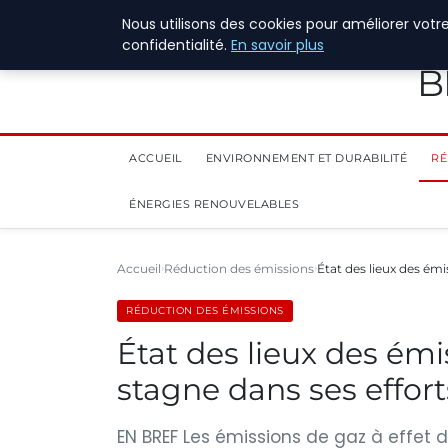
28 juillet 2026
Nous utilisons des cookies pour améliorer votr
confidentialité.
En savoir plus
B
ACCUEIL
ENVIRONNEMENT ET DURABILITÉ
RÉ
ÉNERGIES RENOUVELABLES
Accueil
Réduction des émissions
État des lieux des ém
RÉDUCTION DES ÉMISSIONS
État des lieux des émi
stagne dans ses effort
EN BREF Les émissions de gaz à effet d