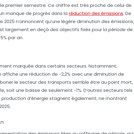
e premier semestre. Ce chiffre est très proche de celui de
e un manque de progrès dans la
réduction des émissions
. De
née 2025 n’annoncent qu’une légère diminution des émissions,
st largement en deçà des objectifs fixés pour la période de
-5% par an
.
èrement marquée dans certains secteurs. Notamment,
on affiche une réduction de
-2,2%
avec une diminution de
arboner le secteur des transports semble être au point mort,
2e
, soit une baisse de seulement
-1%
. D’autres secteurs tels
 la production d’énergie stagnent également, ne montrant
2025.
on
gmentation des émissions liées au raffinage de pétrole, qui