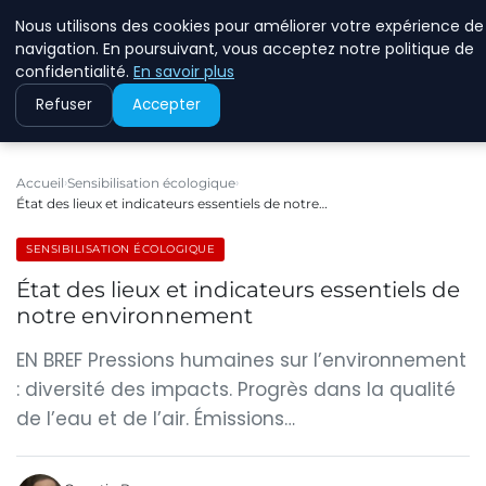
Nous utilisons des cookies pour améliorer votre expérience de
RINKMANCLIMATECHAN
navigation. En poursuivant, vous acceptez notre politique de
confidentialité.
En savoir plus
Refuser
Accepter
Accueil
Sensibilisation écologique
État des lieux et indicateurs essentiels de notre…
SENSIBILISATION ÉCOLOGIQUE
État des lieux et indicateurs essentiels de
notre environnement
EN BREF Pressions humaines sur l’environnement
: diversité des impacts. Progrès dans la qualité
de l’eau et de l’air. Émissions…