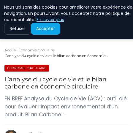
Nous utilisons des cookies pour améliorer votre expérience de
RINKMANCLIMATECHAN
navigation. En poursuivant, vous acceptez notre politique de
confidentialité.
En savoir plus
Refuser
Accepter
Accueil
Économie circulaire
L’analyse du cycle de vie et le bilan carbone en économie…
ÉCONOMIE CIRCULAIRE
L’analyse du cycle de vie et le bilan
carbone en économie circulaire
EN BREF Analyse du Cycle de Vie (ACV) : outil clé
pour évaluer l’impact environnemental d’un
produit. Bilan Carbone :…