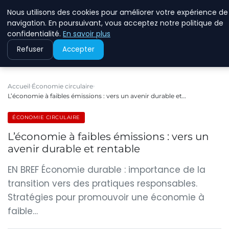
Nous utilisons des cookies pour améliorer votre expérience de
RINKMANCLIMATECHAN
navigation. En poursuivant, vous acceptez notre politique de
confidentialité.
En savoir plus
Refuser
Accepter
Accueil
Économie circulaire
L’économie à faibles émissions : vers un avenir durable et…
ÉCONOMIE CIRCULAIRE
L’économie à faibles émissions : vers un
avenir durable et rentable
EN BREF Économie durable : importance de la
transition vers des pratiques responsables.
Stratégies pour promouvoir une économie à
faible…