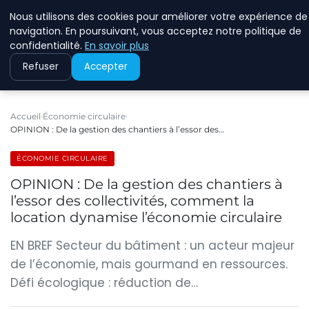
Nous utilisons des cookies pour améliorer votre expérience de
RINKMANCLIMATECHAN
navigation. En poursuivant, vous acceptez notre politique de
confidentialité.
En savoir plus
Refuser
Accepter
Accueil
Économie circulaire
OPINION : De la gestion des chantiers à l’essor des…
ÉCONOMIE CIRCULAIRE
OPINION : De la gestion des chantiers à
l’essor des collectivités, comment la
location dynamise l’économie circulaire
EN BREF Secteur du bâtiment : un acteur majeur
de l’économie, mais gourmand en ressources.
Défi écologique : réduction de…