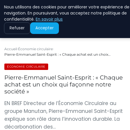
Nous utilisons des cookies pour améliorer votre expérience de
RINKMANCLIMATECHAN
navigation. En poursuivant, vous acceptez notre politique de
confidentialité.
En savoir plus
Refuser
Accepter
Accueil
Économie circulaire
Pierre-Emmanuel Saint-Esprit : « Chaque achat est un choix…
ÉCONOMIE CIRCULAIRE
Pierre-Emmanuel Saint-Esprit : « Chaque
achat est un choix qui façonne notre
société »
EN BREF Directeur de l’Économie Circulaire au
groupe Manutan, Pierre-Emmanuel Saint-Esprit
explique son rôle dans l’innovation durable. La
décarbonation des…