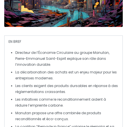
EN BREF
Directeur de l’Économie Circulaire
au groupe Manutan,
Pierre-Emmanuel Saint-Esprit explique son rôle dans
l’innovation durable.
La
décarbonation
des achats est un enjeu majeur pour les
entreprises modernes.
Les clients exigent des produits
dursables
en réponse à des
réglementations
croissantes.
Les initiatives comme le
reconditionnement
aident à
réduire l’empreinte carbone.
Manutan propose une offre combinée de
produits
reconditionnés
et
éco-conçus
.
La
coalition “Remade in France”
valorise le réemploi et sa