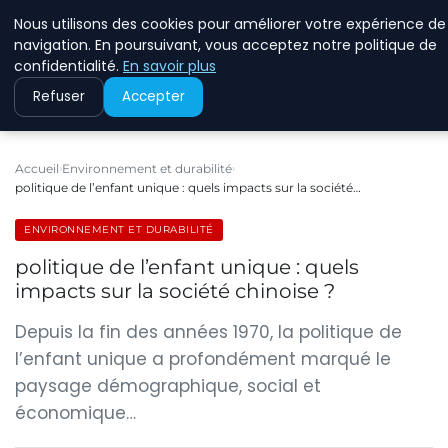
Nous utilisons des cookies pour améliorer votre expérience de
RINKMANCLIMATECHAN
navigation. En poursuivant, vous acceptez notre politique de
confidentialité.
En savoir plus
Refuser
Accepter
Accueil
Environnement et durabilité
politique de l’enfant unique : quels impacts sur la société…
ENVIRONNEMENT ET DURABILITÉ
politique de l’enfant unique : quels
impacts sur la société chinoise ?
Depuis la fin des années 1970, la politique de
l’enfant unique a profondément marqué le
paysage démographique, social et
économique…