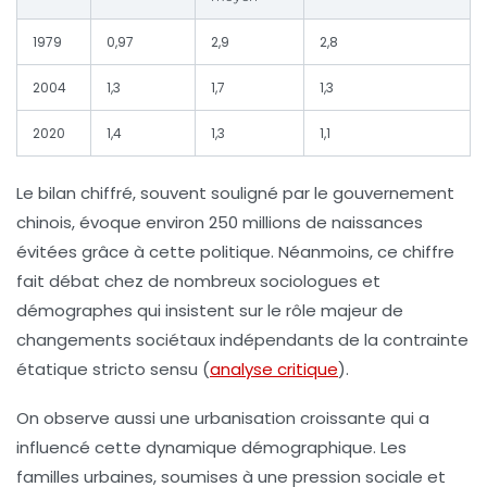
1979
0,97
2,9
2,8
2004
1,3
1,7
1,3
2020
1,4
1,3
1,1
Le bilan chiffré, souvent souligné par le gouvernement
chinois, évoque environ
250 millions de naissances
évitées
grâce à cette politique. Néanmoins, ce chiffre
fait débat chez de nombreux sociologues et
démographes qui insistent sur le rôle majeur de
changements sociétaux indépendants de la contrainte
étatique stricto sensu (
analyse critique
).
On observe aussi une urbanisation croissante qui a
influencé cette dynamique démographique. Les
familles urbaines, soumises à une pression sociale et