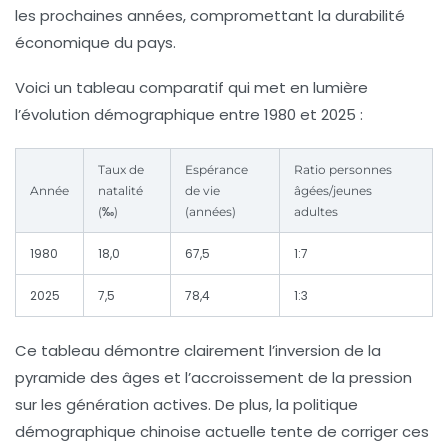
les prochaines années, compromettant la durabilité
économique du pays.
Voici un tableau comparatif qui met en lumière
l’évolution démographique entre 1980 et 2025 :
Taux de
Espérance
Ratio personnes
Année
natalité
de vie
âgées/jeunes
(‰)
(années)
adultes
1980
18,0
67,5
1:7
2025
7,5
78,4
1:3
Ce tableau démontre clairement l’inversion de la
pyramide des âges et l’accroissement de la pression
sur les génération actives. De plus, la politique
démographique chinoise actuelle tente de corriger ces