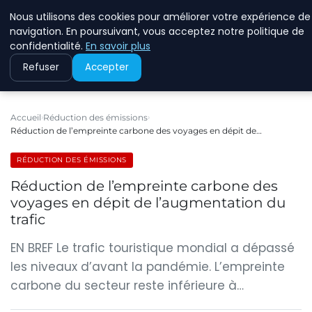
Nous utilisons des cookies pour améliorer votre expérience de
RINKMANCLIMATECHAN
navigation. En poursuivant, vous acceptez notre politique de
confidentialité.
En savoir plus
Refuser
Accepter
Accueil
Réduction des émissions
Réduction de l’empreinte carbone des voyages en dépit de…
RÉDUCTION DES ÉMISSIONS
Réduction de l’empreinte carbone des
voyages en dépit de l’augmentation du
trafic
EN BREF Le trafic touristique mondial a dépassé
les niveaux d’avant la pandémie. L’empreinte
carbone du secteur reste inférieure à…