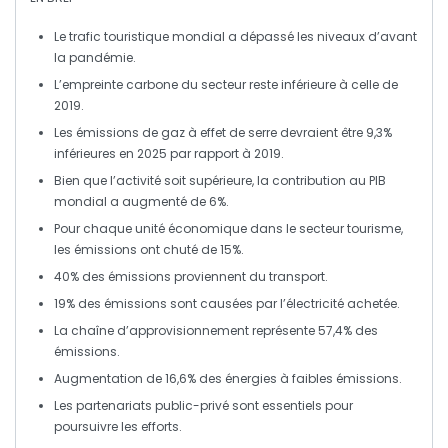
Le
trafic touristique mondial
a dépassé les niveaux d’avant
la pandémie.
L’
empreinte carbone
du secteur reste inférieure à celle de
2019.
Les
émissions de gaz à effet de serre
devraient être
9,3%
inférieures en 2025 par rapport à 2019.
Bien que l’activité soit supérieure, la
contribution au PIB
mondial
a augmenté de
6%
.
Pour chaque
unité économique
dans le secteur tourisme,
les
émissions
ont chuté de
15%
.
40% des
émissions
proviennent du
transport
.
19% des
émissions
sont causées par l’
électricité achetée
.
La
chaîne d’approvisionnement
représente
57,4%
des
émissions
.
Augmentation de
16,6%
des énergies à faibles
émissions
.
Les
partenariats public-privé
sont essentiels pour
poursuivre les efforts.