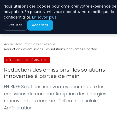
Nous utilisons des cookies pour améliorer votre expérience de
RINKMANCLIMATECHAN
navigation. En poursuivant, vous acceptez notre politique de
confidentialité.
En savoir plus
Refuser
Accepter
Accueil
Réduction des émissions
Réduction des émissions : les solutions innovantes à portée…
RÉDUCTION DES ÉMISSIONS
Réduction des émissions : les solutions
innovantes à portée de main
EN BREF Solutions innovantes pour réduire les
émissions de carbone Adoption des énergies
renouvelables comme l’éolien et le solaire
Amélioration…