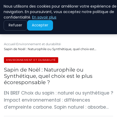
Nous utilisons des cookies pour améliorer votre expérience de
RINKMANCLIMATECHAN
navigation. En poursuivant, vous acceptez notre politique de
confidentialité.
En savoir plus
Refuser
Accepter
Accueil
Environnement et durabilité
Sapin de Noël : Naturophile ou Synthétique, quel choix est…
ENVIRONNEMENT ET DURABILITÉ
Sapin de Noël : Naturophile ou
Synthétique, quel choix est le plus
écoresponsable ?
EN BREF Choix du sapin : naturel ou synthétique ?
Impact environnemental : différences
d’empreinte carbone. Sapin naturel : absorbe…