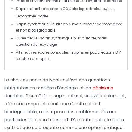
Impact environnemental
: différences d’empreinte carbone.
Sapin naturel
: absorbe le CO
, biodégradable, soutient
2
l’économie locale.
Sapin synthétique
: réutilisable, mais impact carbone élevé
et non biodégradable.
Durée de vie
: sapin synthétique plus durable, mais
question du recyclage.
Alternatives écoresponsables
: sapins en pot, créations DIY,
location de sapins.
Le choix du
sapin de Noël
soulève des questions
intrigantes en matière d’
écologie
et de
décisions
durables
. D’un côté, le
sapin naturel
, cultivé localement,
offre une
empreinte carbone réduite
et est
biodégradable, mais il pose des problèmes liés aux
pesticides et à son transport. D’un autre côté, le
sapin
synthétique
se présente comme une option pratique,