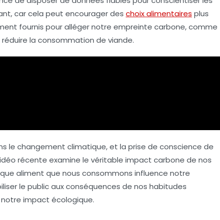
ance de disposer de
données fiables
pour conscientiser les
t, car cela peut encourager des
choix alimentaires
plus
ment fournis pour alléger notre
empreinte carbone
, comme
 et réduire la consommation de viande.
ans le changement climatique, et la prise de conscience de
vidéo récente examine le véritable impact carbone de nos
aque aliment que nous consommons influence notre
iliser le public aux conséquences de nos habitudes
re notre impact écologique.