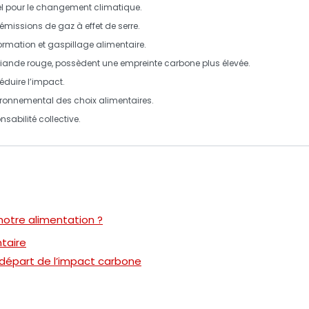
iel pour le changement climatique.
émissions de gaz à effet de serre
.
ormation
et
gaspillage alimentaire
.
iande rouge
, possèdent une
empreinte carbone
plus élevée.
éduire l’impact.
ironnemental des choix alimentaires.
nsabilité collective
.
notre alimentation ?
taire
 départ de l’impact carbone