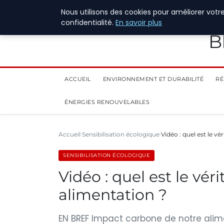
28 juillet 2026
Nous utilisons des cookies pour améliorer votr
confidentialité.
En savoir plus
B
ACCUEIL
ENVIRONNEMENT ET DURABILITÉ
RÉ
ÉNERGIES RENOUVELABLES
Accueil
Sensibilisation écologique
Vidéo : quel est le v
SENSIBILISATION ÉCOLOGIQUE
Vidéo : quel est le vé
alimentation ?
EN BREF Impact carbone de notre alim