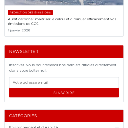
RÉDUCTION DES ÉMISSIONS
Audit carbone : maîtriser le calcul et diminuer efficacement vos
émissions de CO2
1 janvier 2026
NEWSLETTER
Inscrivez-vous pour recevoir nos derniers articles directement
dans votre boîte mail.
S'INSCRIRE
CATÉGORIES
Environnement et durabilité