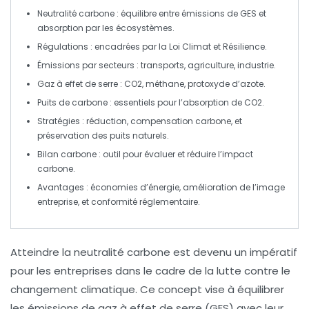
Neutralité carbone
: équilibre entre
émissions de GES
et
absorption
par les écosystèmes.
Régulations : encadrées par la
Loi Climat et Résilience
.
Émissions par secteurs :
transports
,
agriculture
,
industrie
.
Gaz à effet de serre :
CO2
,
méthane
,
protoxyde d’azote
.
Puits de carbone
: essentiels pour l’
absorption
de CO2.
Stratégies :
réduction
,
compensation carbone
, et
préservation
des puits naturels.
Bilan carbone : outil pour évaluer et réduire l’impact
carbone
.
Avantages : économies d’énergie, amélioration de l’image
entreprise, et conformité réglementaire.
Atteindre la neutralité carbone
est devenu un impératif
pour les entreprises dans le cadre de la lutte contre le
changement climatique
. Ce concept vise à équilibrer
les
émissions de gaz à effet de serre (GES)
avec leur