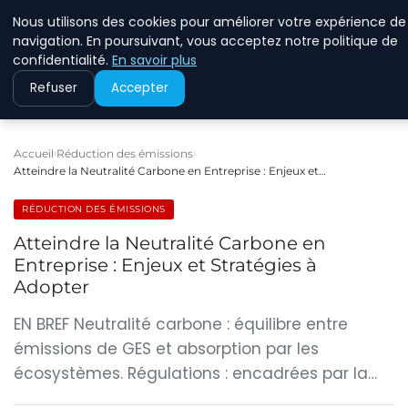
Nous utilisons des cookies pour améliorer votre expérience de
RINKMANCLIMATECHAN
navigation. En poursuivant, vous acceptez notre politique de
confidentialité.
En savoir plus
Refuser
Accepter
Accueil
Réduction des émissions
Atteindre la Neutralité Carbone en Entreprise : Enjeux et…
RÉDUCTION DES ÉMISSIONS
Atteindre la Neutralité Carbone en
Entreprise : Enjeux et Stratégies à
Adopter
EN BREF Neutralité carbone : équilibre entre
émissions de GES et absorption par les
écosystèmes. Régulations : encadrées par la…