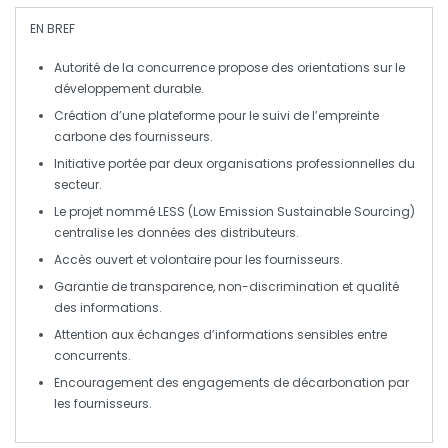
EN BREF
Autorité de la concurrence
propose des orientations sur le
développement durable
.
Création d’une
plateforme
pour le suivi de l’
empreinte
carbone
des
fournisseurs
.
Initiative portée par deux
organisations professionnelles
du
secteur.
Le projet nommé
LESS
(Low Emission Sustainable Sourcing)
centralise les données des
distributeurs
.
Accès
ouvert
et
volontaire
pour les
fournisseurs
.
Garantie de
transparence
,
non-discrimination
et qualité
des informations.
Attention aux
échanges d’informations sensibles
entre
concurrents
.
Encouragement des
engagements de décarbonation
par
les
fournisseurs
.