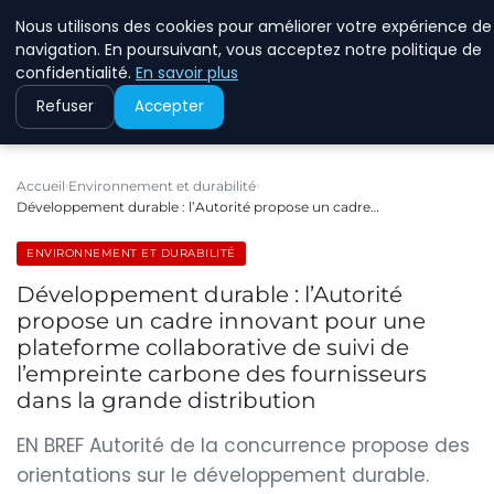
Nous utilisons des cookies pour améliorer votre expérience de
RINKMANCLIMATECHAN
navigation. En poursuivant, vous acceptez notre politique de
confidentialité.
En savoir plus
Refuser
Accepter
Accueil
Environnement et durabilité
Développement durable : l’Autorité propose un cadre…
ENVIRONNEMENT ET DURABILITÉ
Développement durable : l’Autorité
propose un cadre innovant pour une
plateforme collaborative de suivi de
l’empreinte carbone des fournisseurs
dans la grande distribution
EN BREF Autorité de la concurrence propose des
orientations sur le développement durable.