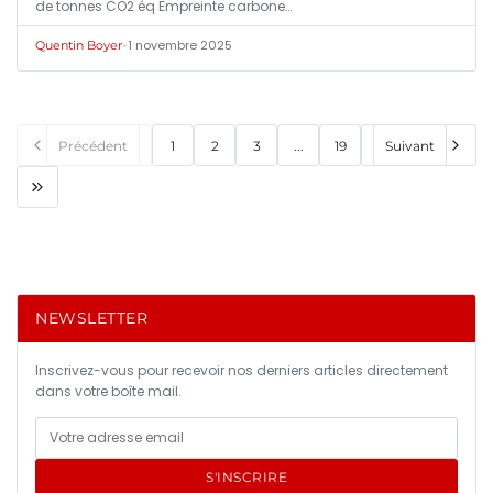
de tonnes CO2 éq Empreinte carbone…
•
1 novembre 2025
Quentin Boyer
Précédent
1
2
3
...
19
Suivant
NEWSLETTER
Inscrivez-vous pour recevoir nos derniers articles directement
dans votre boîte mail.
S'INSCRIRE