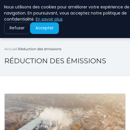
Nous utilisons des cookies pour améliorer votre expérience de
RINKMANCLIMATECHAN
navigation. En poursuivant, vous acceptez notre politique de
confidentialité.
En savoir plus
Refuser
Accepter
Accueil
Réduction des émissions
RÉDUCTION DES ÉMISSIONS