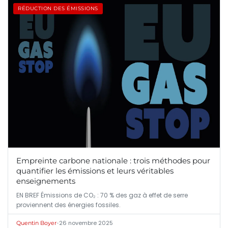
RÉDUCTION DES ÉMISSIONS
Empreinte carbone nationale : trois méthodes pour
quantifier les émissions et leurs véritables
enseignements
EN BREF Émissions de CO₂ : 70 % des gaz à effet de serre
proviennent des énergies fossiles.
•
26 novembre 2025
Quentin Boyer