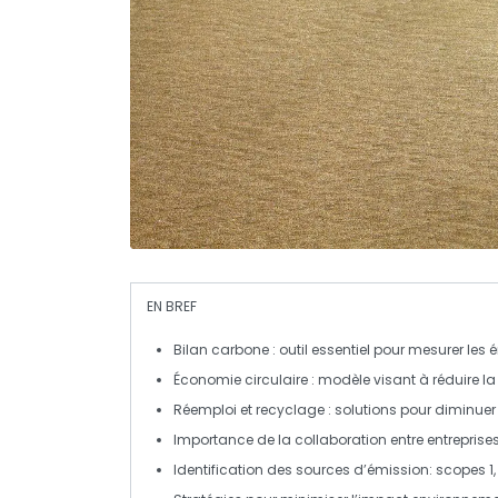
EN BREF
Bilan carbone
: outil essentiel pour mesurer les
é
Économie circulaire
: modèle visant à réduire
l
Réemploi
et
recyclage
: solutions pour diminuer 
Importance de la
collaboration
entre entrepris
Identification des sources d’
émission
:
scopes 1