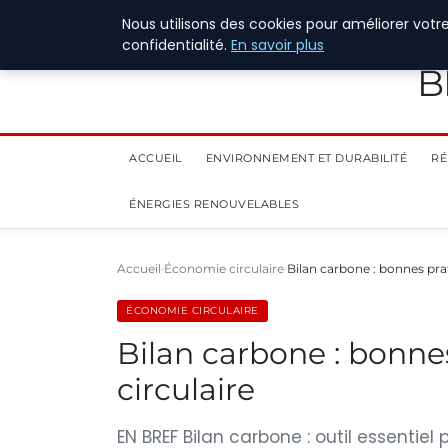
28 juillet 2026
Nous utilisons des cookies pour améliorer votr
confidentialité.
En savoir plus
B
ACCUEIL
ENVIRONNEMENT ET DURABILITÉ
RÉ
ÉNERGIES RENOUVELABLES
Accueil
Économie circulaire
Bilan carbone : bonnes pra
ÉCONOMIE CIRCULAIRE
Bilan carbone : bonne
circulaire
EN BREF Bilan carbone : outil essentiel