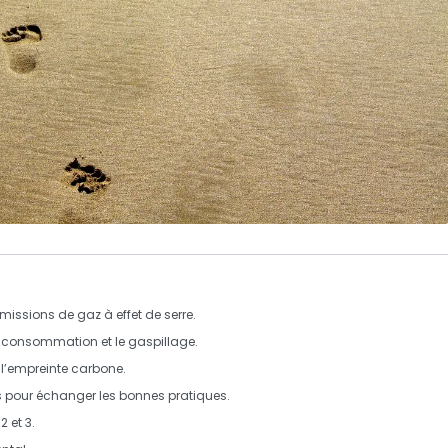
missions de gaz à effet de serre
.
a consommation
et
le gaspillage
.
l’
empreinte carbone
.
es pour échanger les
bonnes pratiques
.
,
2
et
3
.