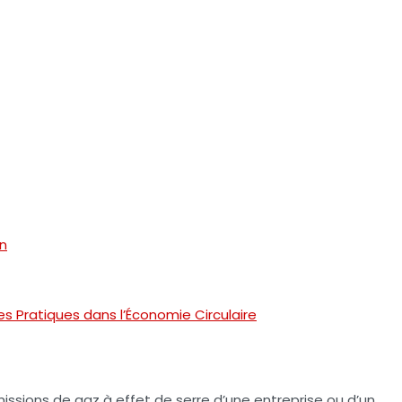
on
s Pratiques dans l’Économie Circulaire
missions de
gaz à effet de serre
d’une entreprise ou d’un