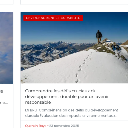
ENVIRONNEMENT ET DURABILITÉ
Comprendre les défis cruciaux du
se
développement durable pour un avenir
responsable
one
on
EN BREF Compréhension des défis du développement
durable Évaluation des impacts environnementaux…
•
23 novembre 2025
Quentin Boyer