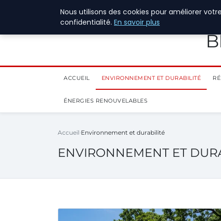
28 juillet 2026
Nous utilisons des cookies pour améliorer votr
confidentialité.
En savoir plus
B
ACCUEIL
ENVIRONNEMENT ET DURABILITÉ
RÉ
ÉNERGIES RENOUVELABLES
Accueil
Environnement et durabilité
ENVIRONNEMENT ET DURA