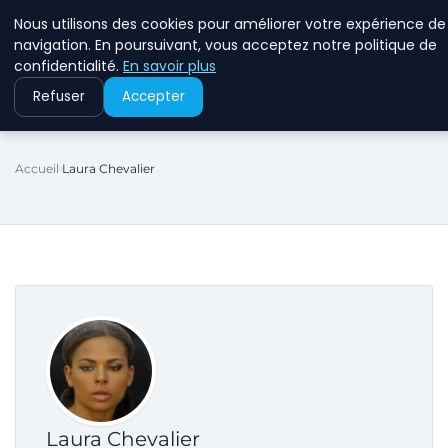
Nous utilisons des cookies pour améliorer votre expérience de
RINKMANCLIMATECHAN
navigation. En poursuivant, vous acceptez notre politique de
confidentialité.
En savoir plus
Refuser
Accepter
Accueil
Laura Chevalier
Laura Chevalier