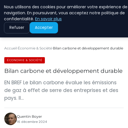
Nous utilisons des cookies pour améliorer votre expérience de
RINKMANCLIMATECHAN
navigation. En poursuivant, vous acceptez notre politique de
confidentialité.
En savoir plus
Refuser
Accepter
Accueil
Économie & Société
Bilan carbone et développement durable
ÉCONOMIE & SOCIÉTÉ
Bilan carbone et développement durable
EN BREF Le bilan carbone évalue les émissions
de gaz à effet de serre des entreprises et des
pays. Il…
Quentin Boyer
16 décembre 2024