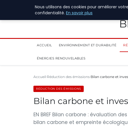
28 juillet 2026
Nous utilisons des cookies pour améliorer votr
confidentialité.
En savoir plus
B
ACCUEIL
ENVIRONNEMENT ET DURABILITÉ
RÉ
ÉNERGIES RENOUVELABLES
Accueil
Réduction des émissions
Bilan carbone et inve
RÉDUCTION DES ÉMISSIONS
Bilan carbone et inve
EN BREF Bilan carbone : évaluation de
bilan carbone et empreinte écologiqu