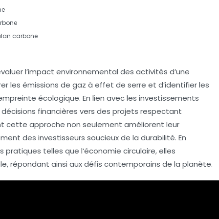
ne
arbone
ilan carbone
évaluer l’impact environnemental des activités d’une
rer les
émissions de gaz à effet de serre
et d’identifier les
 empreinte
écologique
. En lien avec les
investissements
es décisions financières vers des projets respectant
ent cette approche non seulement améliorent leur
ement des investisseurs soucieux de la durabilité. En
 pratiques telles que l’
économie circulaire
, elles
le
, répondant ainsi aux défis contemporains de la planète.