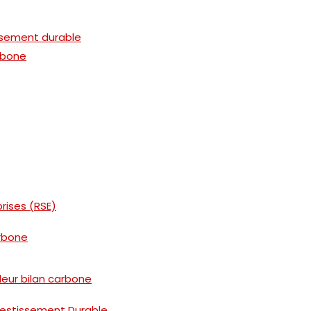
issement durable
arbone
rises (RSE)
rbone
leur bilan carbone
nvestissement Durable