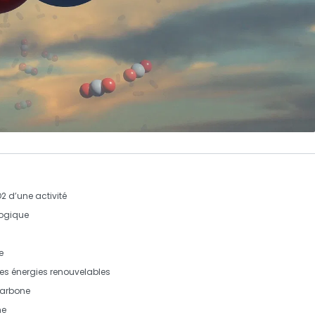
2 d’une activité
logique
e
es
énergies renouvelables
carbone
ne