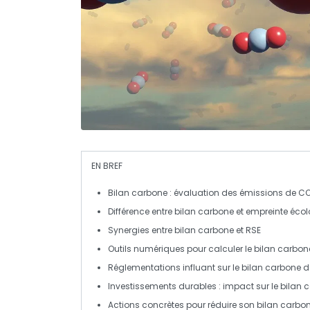
EN BREF
Bilan carbone
: évaluation des émissions de CO
Différence entre
bilan carbone
et
empreinte éco
Synergies entre
bilan carbone
et
RSE
Outils numériques pour
calculer
le
bilan carbon
Réglementations influant sur le
bilan carbone
d
Investissements durables
: impact sur le
bilan 
Actions concrètes pour
réduire
son
bilan carbo