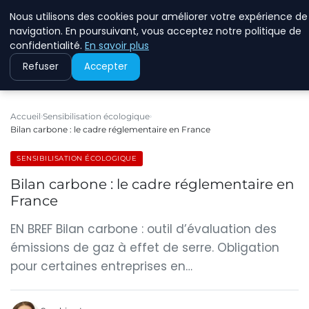
Nous utilisons des cookies pour améliorer votre expérience de
RINKMANCLIMATECHAN
navigation. En poursuivant, vous acceptez notre politique de
confidentialité.
En savoir plus
Refuser
Accepter
Accueil
Sensibilisation écologique
Bilan carbone : le cadre réglementaire en France
SENSIBILISATION ÉCOLOGIQUE
Bilan carbone : le cadre réglementaire en
France
EN BREF Bilan carbone : outil d’évaluation des
émissions de gaz à effet de serre. Obligation
pour certaines entreprises en…