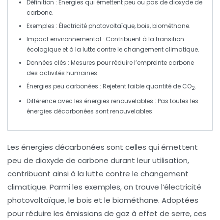
Définition
: Énergies qui émettent peu ou pas de
dioxyde de
carbone
.
Exemples :
Électricité photovoltaïque
,
bois
,
biométhane
.
Impact environnemental : Contribuent à la
transition
écologique
et à la lutte contre le
changement climatique
.
Données clés
: Mesures pour réduire l’
empreinte carbone
des activités humaines.
Énergies peu carbonées : Rejetent
faible quantité
de
CO
.
2
Différence avec les énergies renouvelables : Pas toutes les
énergies décarbonées sont
renouvelables
.
Les
énergies décarbonées
sont celles qui émettent
peu de dioxyde de carbone
durant leur utilisation,
contribuant ainsi à la lutte contre le
changement
climatique
. Parmi les exemples, on trouve l’
électricité
photovoltaïque
, le
bois
et le
biométhane
. Adoptées
pour réduire les
émissions de gaz à effet de serre
, ces