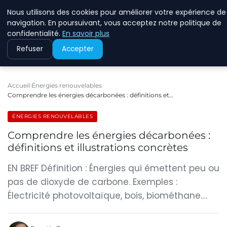
Nous utilisons des cookies pour améliorer votre expérience de
RINKMANCLIMATECHAN
navigation. En poursuivant, vous acceptez notre politique de
confidentialité.
En savoir plus
Refuser
Accepter
Accueil
Énergies renouvelables
Comprendre les énergies décarbonées : définitions et…
ÉNERGIES RENOUVELABLES
Comprendre les énergies décarbonées :
définitions et illustrations concrètes
EN BREF Définition : Énergies qui émettent peu ou
pas de dioxyde de carbone. Exemples :
Électricité photovoltaïque, bois, biométhane.…