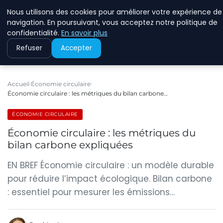
Nous utilisons des cookies pour améliorer votre expérience de
RINKMANCLIMATECHAN
navigation. En poursuivant, vous acceptez notre politique de
confidentialité.
En savoir plus
Refuser
Accepter
Accueil
Économie circulaire
Économie circulaire : les métriques du bilan carbone…
ÉCONOMIE CIRCULAIRE
Économie circulaire : les métriques du
bilan carbone expliquées
EN BREF Économie circulaire : un modèle durable
pour réduire l’impact écologique. Bilan carbone
: essentiel pour mesurer les émissions…