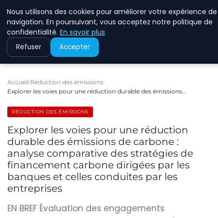
Nous utilisons des cookies pour améliorer votre expérience de
RINKMANCLIMATECHAN
navigation. En poursuivant, vous acceptez notre politique de
confidentialité.
En savoir plus
Refuser
Accepter
Accueil
Réduction des émissions
Explorer les voies pour une réduction durable des émissions…
RÉDUCTION DES ÉMISSIONS
Explorer les voies pour une réduction
durable des émissions de carbone :
analyse comparative des stratégies de
financement carbone dirigées par les
banques et celles conduites par les
entreprises
EN BREF Évaluation des engagements