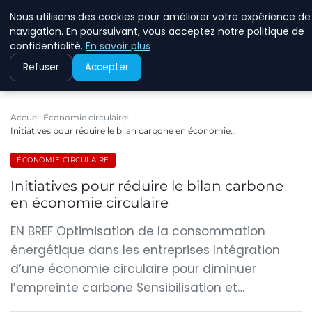
Nous utilisons des cookies pour améliorer votre expérience de
RINKMANCLIMATECHAN
navigation. En poursuivant, vous acceptez notre politique de
confidentialité.
En savoir plus
Refuser
Accepter
Accueil
Économie circulaire
Initiatives pour réduire le bilan carbone en économie…
ÉCONOMIE CIRCULAIRE
Initiatives pour réduire le bilan carbone
en économie circulaire
EN BREF Optimisation de la consommation
énergétique dans les entreprises Intégration
d’une économie circulaire pour diminuer
l’empreinte carbone Sensibilisation et…