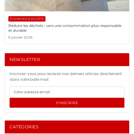
ÉCONOMIE & SOCIÉTÉ
Réduire les déchets : vers une consommation plus responsable
et durable
8 janvier 2026
NEWSLETTER
Inscrivez-vous pour recevoir nos derniers articles directement
dans votre boîte mail.
S'INSCRIRE
CATÉGORIES