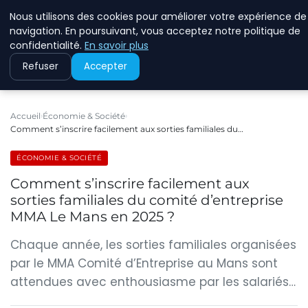
Nous utilisons des cookies pour améliorer votre expérience de
RINKMANCLIMATECHAN
navigation. En poursuivant, vous acceptez notre politique de
confidentialité.
En savoir plus
Refuser
Accepter
Accueil
Économie & Société
Comment s’inscrire facilement aux sorties familiales du…
ÉCONOMIE & SOCIÉTÉ
Comment s’inscrire facilement aux
sorties familiales du comité d’entreprise
MMA Le Mans en 2025 ?
Chaque année, les sorties familiales organisées
par le MMA Comité d’Entreprise au Mans sont
attendues avec enthousiasme par les salariés…