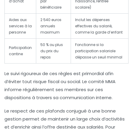
d’achat
par
naissance, rentrée
bénéficiaire
scolaire)
Aides aux
2 540 euros
Inclut les dépenses
services à la
annuels
effectives du salarié,
personne
maximum
comme la garde d’enfant
50 % ou plus
Fonctionne si la
Participation
du prix du
participation salariale
cantine
repas
dépasse un seuil minimal
Le suivi rigoureux de ces règles est primordial afin
d’éviter tout risque fiscal ou social. Le comité MMA
informe régulièrement ses membres sur ces
dispositions à travers sa communication interne.
Le respect de ces plafonds conjugué à une bonne
gestion permet de maintenir un large choix d’activités
et d’enrichir ainsi l’offre destinée aux salariés. Pour