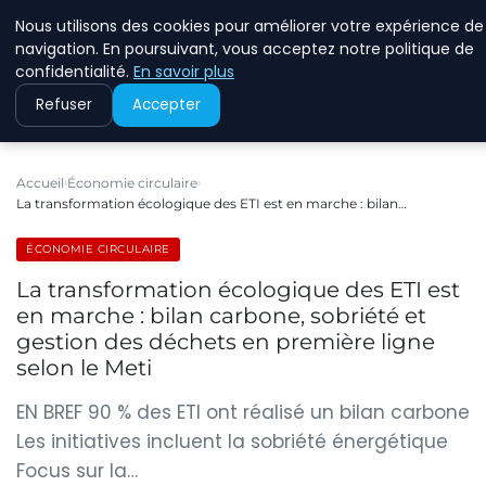
Nous utilisons des cookies pour améliorer votre expérience de
RINKMANCLIMATECHAN
navigation. En poursuivant, vous acceptez notre politique de
confidentialité.
En savoir plus
Refuser
Accepter
Accueil
Économie circulaire
La transformation écologique des ETI est en marche : bilan…
ÉCONOMIE CIRCULAIRE
La transformation écologique des ETI est
en marche : bilan carbone, sobriété et
gestion des déchets en première ligne
selon le Meti
EN BREF 90 % des ETI ont réalisé un bilan carbone
Les initiatives incluent la sobriété énergétique
Focus sur la…