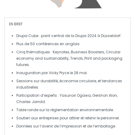
EN BREF
Drupa Cube
: point central de la Drupa 2024 à Düsseldorf.
Plus de
50 conférences
en anglais.
Cinq thématiques :
Keynotes
,
Business Boosters
,
Circular
economy and sustainability
,
Trends
,
Print and packaging
futures
.
Inauguration par
Vicky Pryce
le 28 mai.
Sessions sur
durabilité
,
économie circulaire
, et
tendances
industrielles
.
Participation d’experts : Yasunori Ogawa, Gershon Alon,
Charles Jarrold.
Table ronde sur la
réglementation environnementale
.
Soutien aux
entreprises
pour attirer et retenir le personnel.
Données sur l’avenir de l’
impression
et de l’
emballage
.