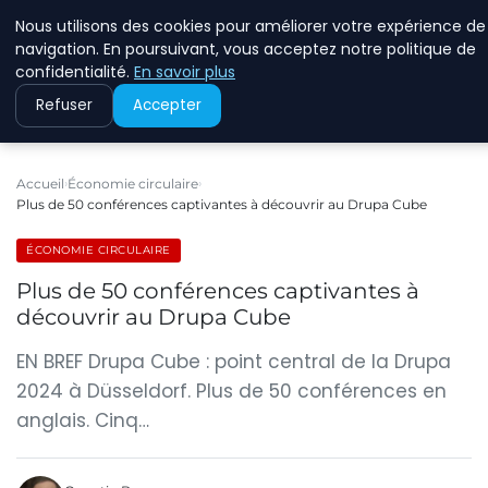
Nous utilisons des cookies pour améliorer votre expérience de
RINKMANCLIMATECHAN
navigation. En poursuivant, vous acceptez notre politique de
confidentialité.
En savoir plus
Refuser
Accepter
Accueil
Économie circulaire
Plus de 50 conférences captivantes à découvrir au Drupa Cube
ÉCONOMIE CIRCULAIRE
Plus de 50 conférences captivantes à
découvrir au Drupa Cube
EN BREF Drupa Cube : point central de la Drupa
2024 à Düsseldorf. Plus de 50 conférences en
anglais. Cinq…