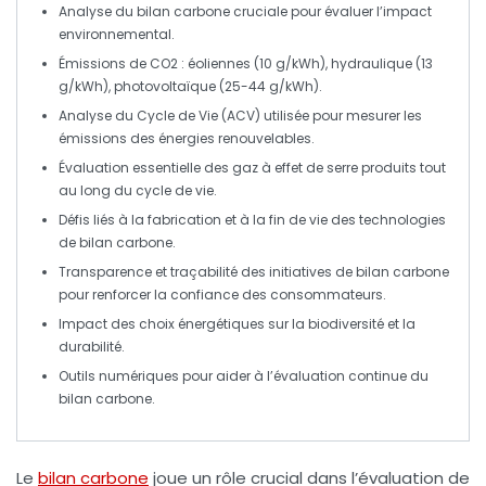
Analyse du
bilan carbone
cruciale pour évaluer l’impact
environnemental.
Émissions de CO2
: éoliennes (10 g/kWh), hydraulique (13
g/kWh), photovoltaïque (25-44 g/kWh).
Analyse du Cycle de Vie
(ACV) utilisée pour mesurer les
émissions des
énergies renouvelables
.
Évaluation essentielle des
gaz à effet de serre
produits tout
au long du cycle de vie.
Défis liés à la fabrication et à la fin de vie des technologies
de
bilan carbone
.
Transparence
et
traçabilité
des initiatives de
bilan carbone
pour renforcer la confiance des consommateurs.
Impact des choix énergétiques sur la
biodiversité
et la
durabilité.
Outils numériques
pour aider à l’évaluation continue du
bilan carbone
.
Le
bilan carbone
joue un rôle crucial dans l’évaluation de