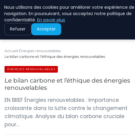
Nous utilisons des cookies pour améliorer votre expérience de
RINKMANCLIMATECHAN
navigation. En poursuivant, vous acceptez notre politique de
confidentialité.
En savoir plus
Refuser
Accepter
Accueil
Énergies renouvelables
Le bilan carbone et l’éthique des énergies renouvelables
ÉNERGIES RENOUVELABLES
Le bilan carbone et l’éthique des énergies
renouvelables
EN BREF Énergies renouvelables : importance
croissante dans la lutte contre le changement
climatique. Analyse du bilan carbone cruciale
pour…