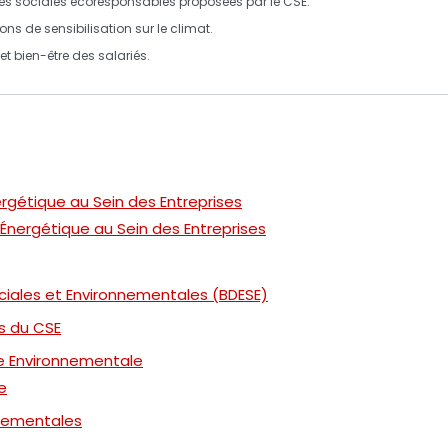
vités sociales écoresponsables proposées par le CSE.
ons de sensibilisation sur le climat.
 et
bien-être
des salariés.
Énergétique au Sein des Entreprises
on Énergétique au Sein des Entreprises
iales et Environnementales (BDESE)
s du CSE
e Environnementale
e
nementales