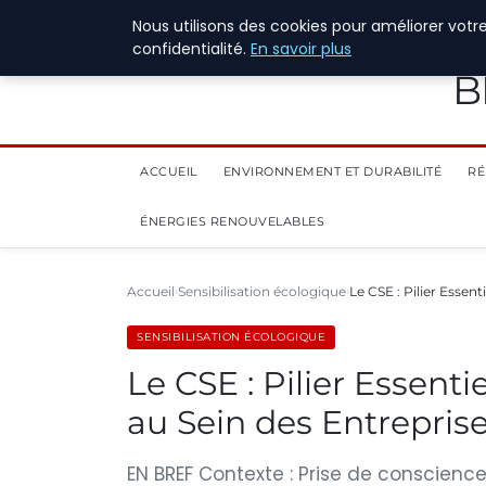
28 juillet 2026
Nous utilisons des cookies pour améliorer votr
confidentialité.
En savoir plus
B
ACCUEIL
ENVIRONNEMENT ET DURABILITÉ
RÉ
ÉNERGIES RENOUVELABLES
Accueil
Sensibilisation écologique
Le CSE : Pilier Essen
SENSIBILISATION ÉCOLOGIQUE
Le CSE : Pilier Essenti
au Sein des Entrepris
EN BREF Contexte : Prise de conscien