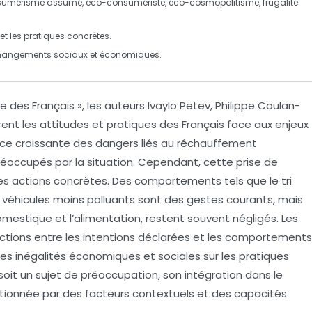
sumérisme assumé
,
éco-consumériste
,
éco-cosmopolitisme
,
frugalité
et les
pratiques concrètes
.
hangements sociaux et économiques.
e des Français »
, les auteurs Ivaylo Petev, Philippe Coulan­
rent les attitudes et pratiques des Français face aux enjeux
ce croissante
des dangers liés au
réchauffement
éoccupés par la situation. Cependant, cette prise de
des actions concrètes. Des comportements tels que le
tri
e véhicules moins polluants sont des gestes courants, mais
stique et l’alimentation, restent souvent négligés. Les
ctions
entre les intentions déclarées et les comportements
des inégalités économiques et sociales sur les pratiques
oit un sujet de préoccupation, son intégration dans le
tionnée par des facteurs contextuels et des capacités