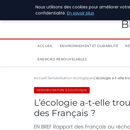
28 juillet 2026
Nous utilisons des cookies pour améliorer votr
confidentialité.
En savoir plus
B
ACCUEIL
ENVIRONNEMENT ET DURABILITÉ
RÉ
ÉNERGIES RENOUVELABLES
Accueil
Sensibilisation écologique
L’écologie a-t-elle t
SENSIBILISATION ÉCOLOGIQUE
L’écologie a-t-elle tr
des Français ?
EN BREF Rapport des Français au réch