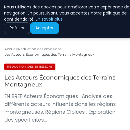
Nous utilisons des cookies pour améliorer votre expérience de
RINKMANCLIMATECHAN
navigation. En poursuivant, vous acceptez notre politique de
confidentialité.
En savoir plus
Refuser
Accepter
Accueil
Réduction des émissions
Les Acteurs Économiques des Terrains Montagneux
RÉDUCTION DES ÉMISSIONS
Les Acteurs Économiques des Terrains
Montagneux
EN BREF Acteurs Économiques : Analyse des
différents acteurs influents dans les régions
montagneuses. Régions Ciblées : Exploration
des spécificités…