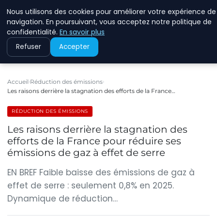
Nous utilisons des cookies pour améliorer votre expérience de
RINKMANCLIMATECHAN
navigation. En poursuivant, vous acceptez notre politique de
confidentialité.
En savoir plus
Refuser
Accepter
Accueil
Réduction des émissions
Les raisons derrière la stagnation des efforts de la France…
RÉDUCTION DES ÉMISSIONS
Les raisons derrière la stagnation des
efforts de la France pour réduire ses
émissions de gaz à effet de serre
EN BREF Faible baisse des émissions de gaz à
effet de serre : seulement 0,8% en 2025.
Dynamique de réduction…