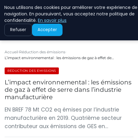
Nous utilisons des cookies pour améliorer votre expérience de
RINKMANCLIMATECHAN
navigation. En poursuivant, vous acceptez notre politique de
confidentialité.
En savoir plus
Refuser
Accepter
Accueil
Réduction des émissions
L’impact environnemental : les émissions de gaz à effet de…
RÉDUCTION DES ÉMISSIONS
L’impact environnemental : les émissions
de gaz à effet de serre dans l’industrie
manufacturière
EN BREF 78 Mt CO2 eq émises par l’industrie
manufacturière en 2019. Quatrième secteur
contributeur aux émissions de GES en…