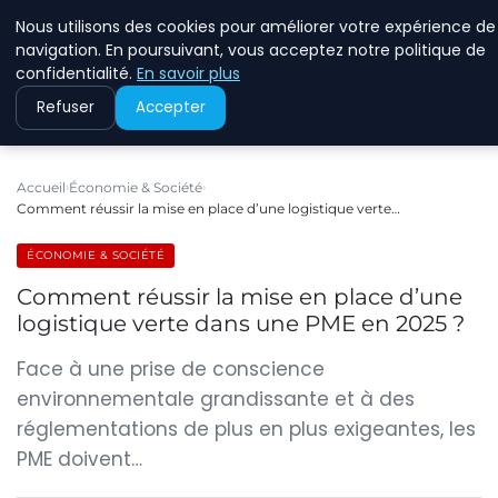
Nous utilisons des cookies pour améliorer votre expérience de
RINKMANCLIMATECHAN
navigation. En poursuivant, vous acceptez notre politique de
confidentialité.
En savoir plus
Refuser
Accepter
Accueil
Économie & Société
Comment réussir la mise en place d’une logistique verte…
ÉCONOMIE & SOCIÉTÉ
Comment réussir la mise en place d’une
logistique verte dans une PME en 2025 ?
Face à une prise de conscience
environnementale grandissante et à des
réglementations de plus en plus exigeantes, les
PME doivent…