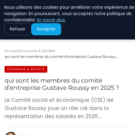
Nous utilisons des cookies pour améliorer votre expérience de
RINKMANCLIMATECHAN
navigation. En poursuivant, vous acceptez notre politique de
confidentialité.
En savoir plus
Refuser
Accepter
Accueil
Économie & Société
qui sont les membres du comité d’entreprise Gustave Roussy…
ÉCONOMIE & SOCIÉTÉ
qui sont les membres du comité
d’entreprise Gustave Roussy en 2025 ?
Le Comité social et économique (CSE) de
Gustave Roussy joue un rôle clé dans la
représentation des salariés en 2025.…