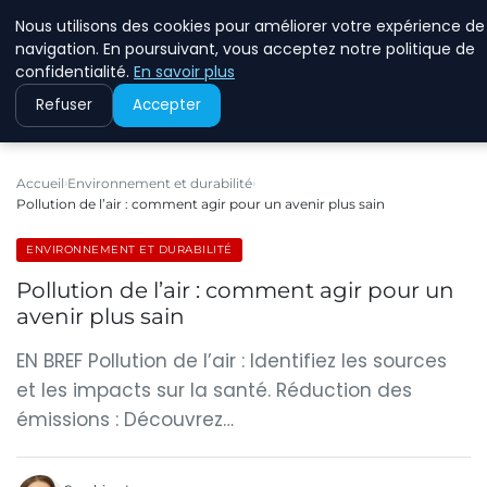
Nous utilisons des cookies pour améliorer votre expérience de
RINKMANCLIMATECHAN
navigation. En poursuivant, vous acceptez notre politique de
confidentialité.
En savoir plus
Refuser
Accepter
Accueil
Environnement et durabilité
Pollution de l’air : comment agir pour un avenir plus sain
ENVIRONNEMENT ET DURABILITÉ
Pollution de l’air : comment agir pour un
avenir plus sain
EN BREF Pollution de l’air : Identifiez les sources
et les impacts sur la santé. Réduction des
émissions : Découvrez…