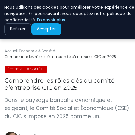
Nous utilisons des cookies pour améliorer votre expérience de
RINKMANCLIMATECHAN
navigation. En poursuivant, vous acceptez notre politique de
confidentialité.
En savoir plus
Refuser
Accepter
Accueil
Économie & Société
Comprendre les rôles clés du comité d’entreprise CIC en 2025
ÉCONOMIE & SOCIÉTÉ
Comprendre les rôles clés du comité
d’entreprise CIC en 2025
Dans le paysage bancaire dynamique et
exigeant, le Comité Social et Économique (CSE)
du CIC s’impose en 2025 comme un…