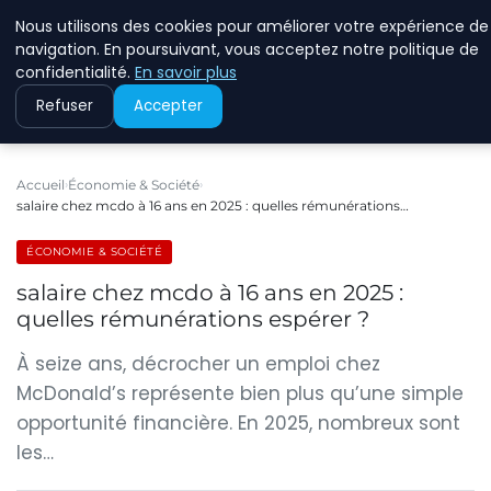
Nous utilisons des cookies pour améliorer votre expérience de
RINKMANCLIMATECHAN
navigation. En poursuivant, vous acceptez notre politique de
confidentialité.
En savoir plus
Refuser
Accepter
Accueil
Économie & Société
salaire chez mcdo à 16 ans en 2025 : quelles rémunérations…
ÉCONOMIE & SOCIÉTÉ
salaire chez mcdo à 16 ans en 2025 :
quelles rémunérations espérer ?
À seize ans, décrocher un emploi chez
McDonald’s représente bien plus qu’une simple
opportunité financière. En 2025, nombreux sont
les…