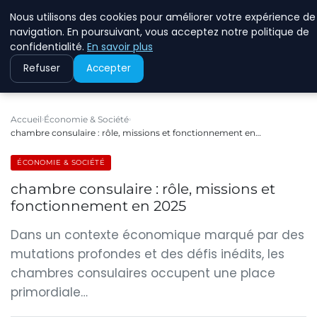
Nous utilisons des cookies pour améliorer votre expérience de
RINKMANCLIMATECHAN
navigation. En poursuivant, vous acceptez notre politique de
confidentialité.
En savoir plus
Refuser
Accepter
Accueil
Économie & Société
chambre consulaire : rôle, missions et fonctionnement en…
ÉCONOMIE & SOCIÉTÉ
chambre consulaire : rôle, missions et
fonctionnement en 2025
Dans un contexte économique marqué par des
mutations profondes et des défis inédits, les
chambres consulaires occupent une place
primordiale…